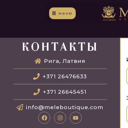
меню
КОНТАКТЫ
Рига, Латвия
+371 26476633
+371 26645451
info@meleboutique.com
F
I
Y
a
n
o
c
s
u